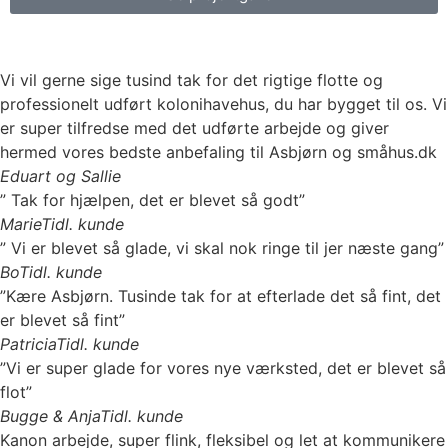
Vi vil gerne sige tusind tak for det rigtige flotte og
professionelt udført kolonihavehus, du har bygget til os. Vi
er super tilfredse med det udførte arbejde og giver
hermed vores bedste anbefaling til Asbjørn og småhus.dk
Eduart og Sallie
” Tak for hjælpen, det er blevet så godt”
Marie
Tidl. kunde
” Vi er blevet så glade, vi skal nok ringe til jer næste gang”
Bo
Tidl. kunde
”Kære Asbjørn. Tusinde tak for at efterlade det så fint, det
er blevet så fint”
Patricia
Tidl. kunde
”Vi er super glade for vores nye værksted, det er blevet så
flot”
Bugge & Anja
Tidl. kunde
Kanon arbejde, super flink, fleksibel og let at kommunikere